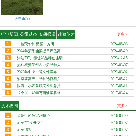
华沣油738
行业新闻
公司动态
专题报道
诚邀英才
更多 >
一粒荣华种 致富一方田
2024-06-03
2024年荣华油菜提单产促高...
2024-05-29
沣油737、秦优28品种创佳绩...
2023-12-15
热烈祝贺荣华农业多品种入...
2023-03-07
2022年中央一号文件发布
2022-03-02
油菜要高产，品种选择很关...
2017-05-22
陕西：小麦条锈病发生急报
2017-05-11
12个省、4800万亩油菜将爆...
2017-03-24
技术提问
更多 >
茎象甲的危害及防治
2016-06-09
油菜“二次开花”
2016-06-07
油菜冻害
2016-06-07