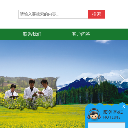
搜索
联系我们
客户问答
x