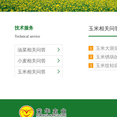
技术服务
玉米相关问
Technical service
玉米大斑
油菜相关问答
玉米锈病
小麦相关问答
玉米纹枯
玉米相关问答