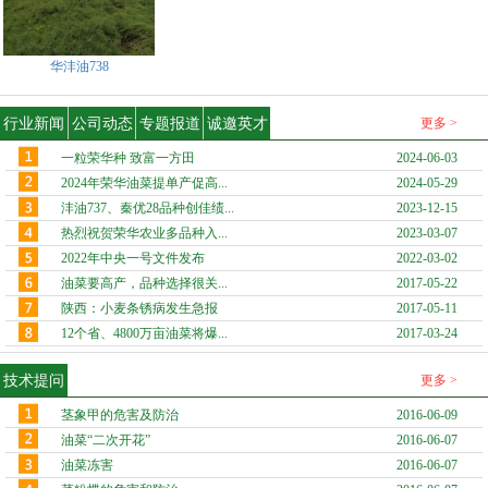
华沣油738
行业新闻
公司动态
专题报道
诚邀英才
更多 >
一粒荣华种 致富一方田
2024-06-03
2024年荣华油菜提单产促高...
2024-05-29
沣油737、秦优28品种创佳绩...
2023-12-15
热烈祝贺荣华农业多品种入...
2023-03-07
2022年中央一号文件发布
2022-03-02
油菜要高产，品种选择很关...
2017-05-22
陕西：小麦条锈病发生急报
2017-05-11
12个省、4800万亩油菜将爆...
2017-03-24
技术提问
更多 >
茎象甲的危害及防治
2016-06-09
油菜“二次开花”
2016-06-07
油菜冻害
2016-06-07